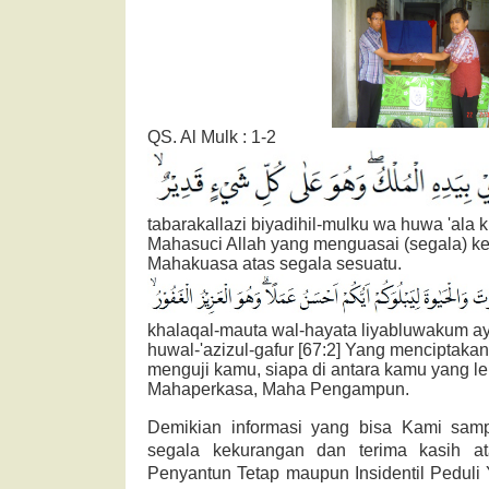
QS. Al Mulk : 1-2
tabarakallazi biyadihil-mulku wa huwa 'ala kul
Mahasuci Allah yang menguasai (segala) ke
Mahakuasa atas segala sesuatu.
khalaqal-mauta wal-hayata liyabluwakum a
huwal-'azizul-gafur [67:2] Yang menciptakan
menguji kamu, siapa di antara kamu yang l
Mahaperkasa, Maha Pengampun.
Demikian informasi yang bisa Kami sam
segala kekurangan dan terima kasih a
Penyantun Tetap maupun Insidentil Pedul