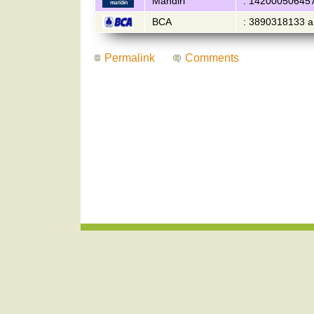
Mandiri
: 142000506457
BCA
: 3890318133 a
Permalink
Comments