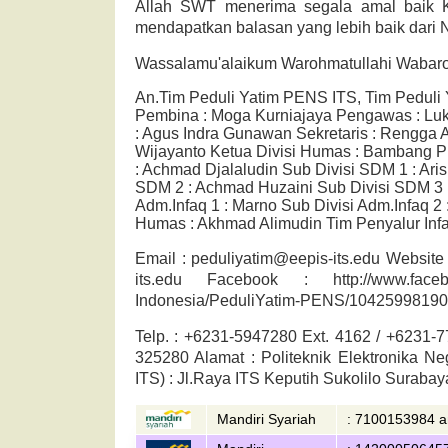
Allah SWT menerima segala amal baik 
mendapatkan balasan yang lebih baik dari
Wassalamu'alaikum Warohmatullahi Wabaro
An.Tim Peduli Yatim PENS ITS, Tim Peduli
Pembina : Moga Kurniajaya Pengawas : L
: Agus Indra Gunawan Sekretaris : Rengga 
Wijayanto Ketua Divisi Humas : Bambang P
: Achmad Djalaludin Sub Divisi SDM 1 : Ari
SDM 2 : Achmad Huzaini Sub Divisi SDM 3 : 
Adm.Infaq 1 : Marno Sub Divisi Adm.Infaq 2
Humas : Akhmad Alimudin Tim Penyalur Inf
Email : peduliyatim@eepis-its.edu Website :
its.edu Facebook : http://www.facebo
Indonesia/PeduliYatim-PENS/10425998190
Telp. : +6231-5947280 Ext. 4162 / +6231-7
325280 Alamat : Politeknik Elektronika N
ITS) : Jl.Raya ITS Keputih Sukolilo Suraba
Mandiri Syariah
: 7100153984 a