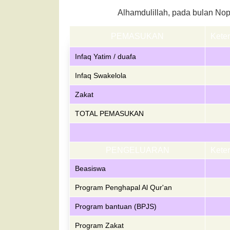
Alhamdulillah, pada bulan No
PEMASUKAN
Kete
Infaq Yatim / duafa
Infaq Swakelola
Zakat
TOTAL PEMASUKAN
PENGELUARAN
Kete
Beasiswa
Program Penghapal Al Qur'an
Program bantuan (BPJS)
Program Zakat