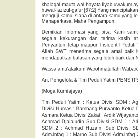
khalaqal-mauta wal-hayata liyabluwakum a
huwal-'azizul-gafur [67:2] Yang menciptakan
menguji kamu, siapa di antara kamu yang l
Mahaperkasa, Maha Pengampun.
Demikian informasi yang bisa Kami sam
segala kekurangan dan terima kasih a
Penyantun Tetap maupun Insidentil Pedul
Allah SWT menerima segala amal baik 
mendapatkan balasan yang lebih baik dari
Wassalamu'alaikum Warohmatullahi Wabaro
An. Pengelola & Tim Peduli Yatim PENS IT
(Moga Kurniajaya)
Tim Peduli Yatim : Ketua Divisi SDM : 
Divisi Humas : Bambang Purwanto Ketua D
Asmara Ketua Divisi Zakat : Ardik Wijayanto
Achmad Djalaludin Sub Divisi SDM 1 : Ari
SDM 2 : Achmad Huzaini Sub Divisi SD
Adm.Infaq 1 : Marno Sub Divisi Adm.Infaq 