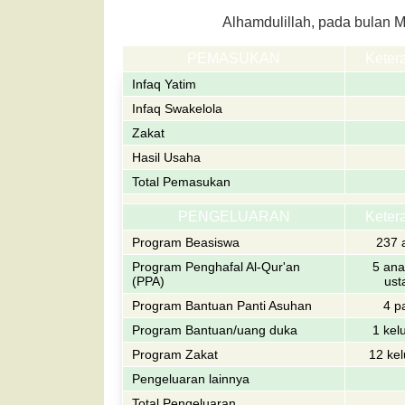
Alhamdulillah, pada bulan M
PEMASUKAN
Keter
Infaq Yatim
Infaq Swakelola
Zakat
Hasil Usaha
Total Pemasukan
PENGELUARAN
Keter
Program Beasiswa
237 
Program Penghafal Al-Qur'an
5 ana
(PPA)
ust
Program Bantuan Panti Asuhan
4 p
Program Bantuan/uang duka
1 kel
Program Zakat
12 ke
Pengeluaran lainnya
Total Pengeluaran