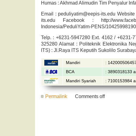
Humas : Akhmad Alimudin Tim Penyalur Inf
Email : peduliyatim@eepis-its.edu Website :
its.edu Facebook : http://www.facebo
Indonesia/PeduliYatim-PENS/10425998190
Telp. : +6231-5947280 Ext. 4162 / +6231-7
325280 Alamat : Politeknik Elektronika N
ITS) : Jl.Raya ITS Keputih Sukolilo Suraba
Mandiri
: 142000506457
BCA
: 3890318133 a
Mandiri Syariah
: 7100153984 a
Permalink
Comments off